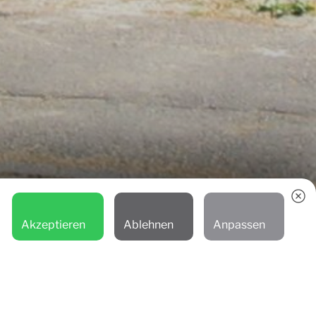
Akzeptieren
Ablehnen
Anpassen
Zum
SGVO
Inhalt
nach
unten
scrollen