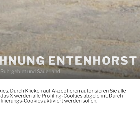
HNUNG ENTENHORST
 Ruhrgebiet und Sauerland
s. Durch Klicken auf Akzeptieren autorisieren Sie alle
 das X werden alle Profiling-Cookies abgelehnt. Durch
ilierungs-Cookies aktiviert werden sollen.
tiges
Preise
Über uns
Kontakt
Impressum / D
VERÖFFENTLICHT
APRIL 12, 2026
AM
Startseite